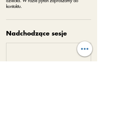
dziecka. W razie pytań zapraszamy do
kontaktu.
Nadchodzące sesje
Dane kontaktowe
Borowa 84, 43-100 Tychy, Poland